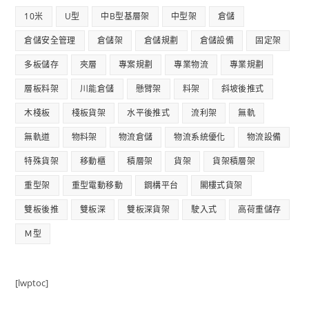
10米
U型
中B型基層架
中型架
倉儲
倉儲安全管理
倉儲架
倉儲規劃
倉儲設備
固定架
多板儲存
夾層
專案規劃
專業物流
專業規劃
層板料架
川能倉儲
懸臂架
料架
斜坡後推式
木棧板
棧板貨架
水平後推式
流利架
無軌
無軌道
物料架
物流倉儲
物流系統優化
物流設備
特殊貨架
移動櫃
積層架
貨架
貨架積層架
重型架
重型電動移動
鋼構平台
閣樓式貨架
雙板後推
雙板深
雙板深貨架
駛入式
高荷重儲存
Ｍ型
[lwptoc]