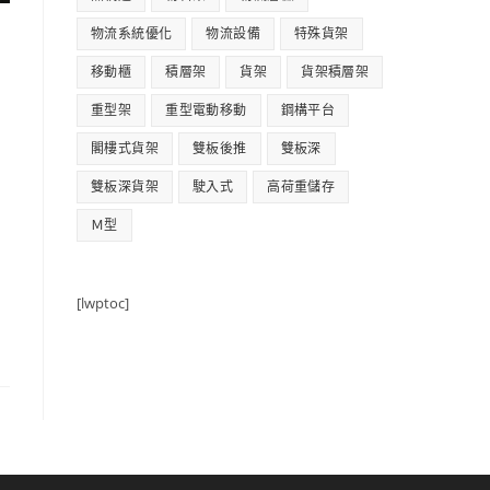
物流系統優化
物流設備
特殊貨架
移動櫃
積層架
貨架
貨架積層架
重型架
重型電動移動
鋼構平台
閣樓式貨架
雙板後推
雙板深
雙板深貨架
駛入式
高荷重儲存
Ｍ型
[lwptoc]