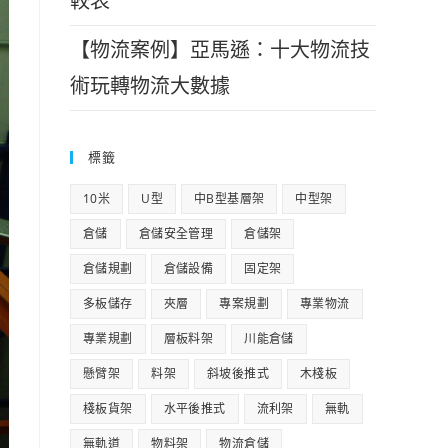
較表
【物流案例】亞馬遜：十大物流技
術玩轉物流大數據
標籤
10米
U型
中B型基層架
中型架
倉儲
倉儲安全管理
倉儲架
倉儲規劃
倉儲設備
固定架
多板儲存
夾層
專案規劃
專業物流
專業規劃
層板料架
川能倉儲
懸臂架
料架
斜坡後推式
木棧板
棧板貨架
水平後推式
流利架
無軌
無軌道
物料架
物流倉儲