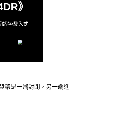
4DR》
儲存/駛入式
貨架是一端封閉，另一端進