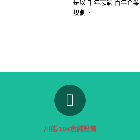
是以 千年志氣 百年企
規劃。
更多的實績案例參考
積多年實務經驗，照片承現我們為客戶的用心，別人做不到，我們做的到
川能 104倉儲設備
點擊這裡