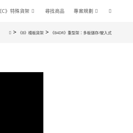
《C》特殊貨架
尋找商品
專案規劃
>
>
《B》棧板貨架
《B4DR》重型架：多板儲存/駛入式