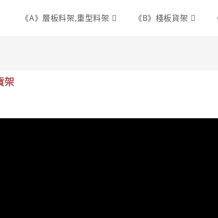
《A》層板料架,重型料架
《B》棧板貨架
貨架