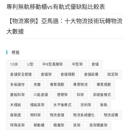
專利無軌移動櫃vs有軌式優缺點比較表
【物流案例】亞馬遜：十大物流技術玩轉物流
大數據
標籤
10米
U型
中B型基層架
中型架
倉儲
倉儲安全管理
倉儲架
倉儲規劃
倉儲設備
固定架
多板儲存
夾層
專案規劃
專業物流
專業規劃
層板料架
川能倉儲
懸臂架
料架
斜坡後推式
木棧板
棧板貨架
水平後推式
流利架
無軌
無軌道
物料架
物流倉儲
物流系統優化
物流設備
特殊貨架
移動櫃
積層架
貨架
貨架積層架