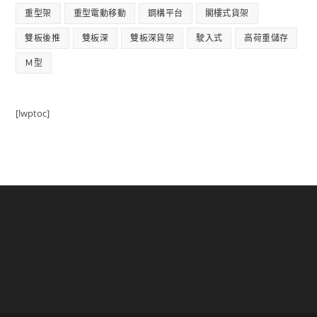
重型架
重型電動移動
鋼構平台
閣樓式貨架
雙板後推
雙板深
雙板深貨架
駛入式
高荷重儲存
Ｍ型
[lwptoc]