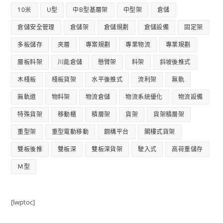
10米
U型
中B型基層架
中型架
倉儲
倉儲安全管理
倉儲架
倉儲規劃
倉儲設備
固定架
多板儲存
夾層
專案規劃
專業物流
專業規劃
層板料架
川能倉儲
懸臂架
料架
斜坡後推式
木棧板
棧板貨架
水平後推式
流利架
無軌
無軌道
物料架
物流倉儲
物流系統優化
物流設備
特殊貨架
移動櫃
積層架
貨架
貨架積層架
重型架
重型電動移動
鋼構平台
閣樓式貨架
雙板後推
雙板深
雙板深貨架
駛入式
高荷重儲存
Ｍ型
[lwptoc]