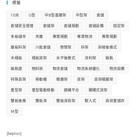
標籤
10米
U型
中B型基層架
中型架
倉儲
倉儲安全管理
倉儲架
倉儲規劃
倉儲設備
固定架
多板儲存
夾層
專案規劃
專業物流
專業規劃
層板料架
川能倉儲
懸臂架
料架
斜坡後推式
木棧板
棧板貨架
水平後推式
流利架
無軌
無軌道
物料架
物流倉儲
物流系統優化
物流設備
特殊貨架
移動櫃
積層架
貨架
貨架積層架
重型架
重型電動移動
鋼構平台
閣樓式貨架
雙板後推
雙板深
雙板深貨架
駛入式
高荷重儲存
Ｍ型
[lwptoc]