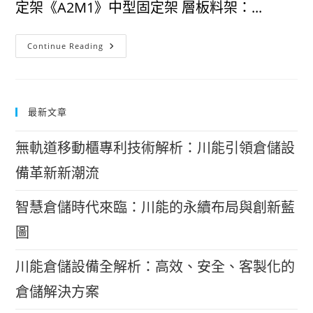
定架《A2M1》中型固定架 層板料架：...
《A1.A2》
Continue Reading
U
型/M
型/
輕
型/
中
最新文章
型/
固
定
架
無軌道移動櫃專利技術解析：川能引領倉儲設
備革新新潮流
智慧倉儲時代來臨：川能的永續布局與創新藍
圖
川能倉儲設備全解析：高效、安全、客製化的
倉儲解決方案